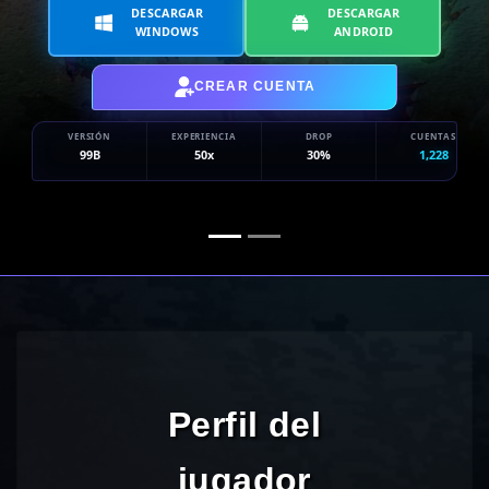
DESCARGAR
DESCARGAR
WINDOWS
ANDROID
CREAR CUENTA
VERSIÓN
EXPERIENCIA
DROP
CUENTAS
99B
50x
30%
1,228
Perfil del
jugador