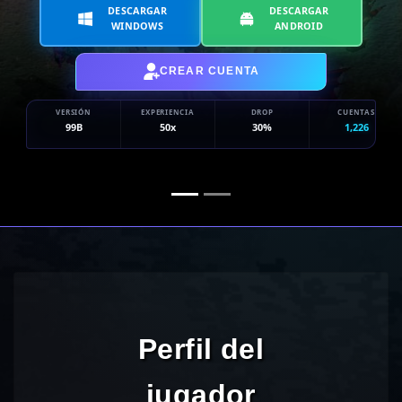
DESCARGAR
DESCARGAR
WINDOWS
ANDROID
CREAR CUENTA
VERSIÓN
EXPERIENCIA
DROP
CUENTAS
99B
50x
30%
1,226
Perfil del
jugador