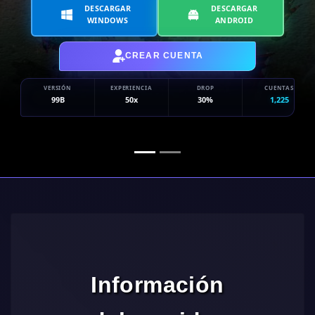
DESCARGAR
DESCARGAR
WINDOWS
ANDROID
CREAR CUENTA
VERSIÓN
EXPERIENCIA
DROP
CUENTAS
99B
50x
30%
1,225
Información