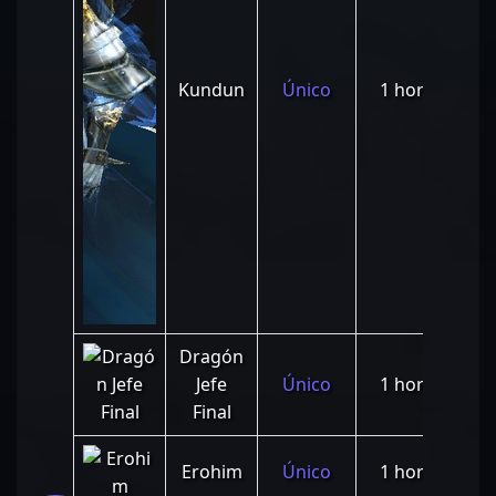
05:
10:
Kundun
Único
1 hora
17:
21:
Dragón
Jefe
Único
1 hora
20:
Final
11:
Erohim
Único
1 hora
18: