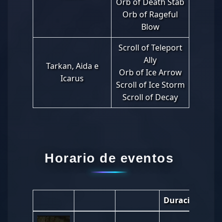
Orb of Death Stab
Orb of Rageful
Blow
Scroll of Teleport
Ally
Tarkan, Aida e
Orb of Ice Arrow
Icarus
Scroll of Ice Storm
Scroll of Decay
Horario de eventos
Duración
Hor
01: