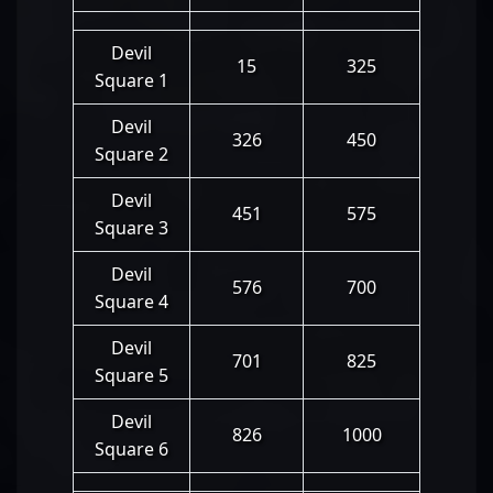
Devil
15
325
Square 1
Devil
326
450
Square 2
Devil
451
575
Square 3
Devil
576
700
Square 4
Devil
701
825
Square 5
Devil
826
1000
Square 6