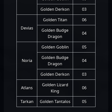
Golden Derkon
03
Golden Titan
06
Devias
Golden Budge
04
Dragon
Golden Goblin
05
Golden Budge
Noria
04
Dragon
Golden Derkon
03
Golden Lizard
Atlans
06
King
Tarkan
Golden Tantalos
05