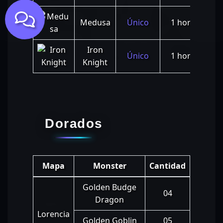
16:
Medusa
Único
1 hora
23:
Iron
02:
Único
1 hora
Knight
22:
Dorados
Mapa
Monster
Cantidad
Golden Budge
04
Dragon
Lorencia
Golden Goblin
05