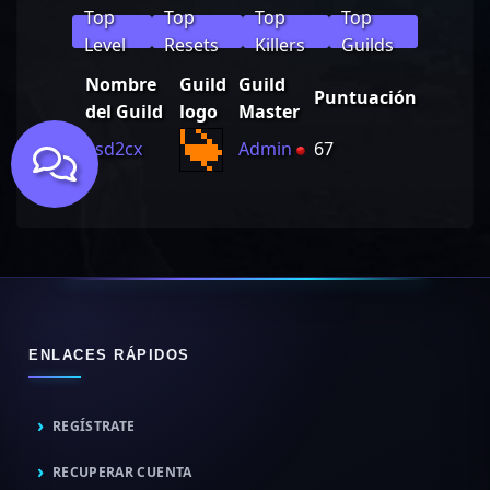
Top
Top
Top
Top
Level
Resets
Killers
Guilds
Nombre
Guild
Guild
Puntuación
del Guild
logo
Master
1
asd2cx
Admin
67
ENLACES RÁPIDOS
REGÍSTRATE
RECUPERAR CUENTA