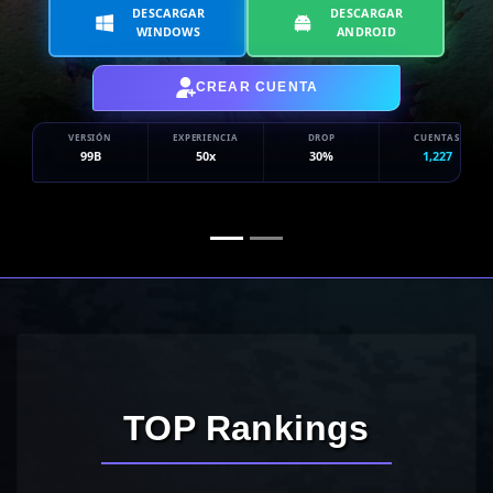
DESCARGAR
DESCARGAR
WINDOWS
ANDROID
CREAR CUENTA
VERSIÓN
EXPERIENCIA
DROP
CUENTAS
99B
50x
30%
1,227
TOP Rankings