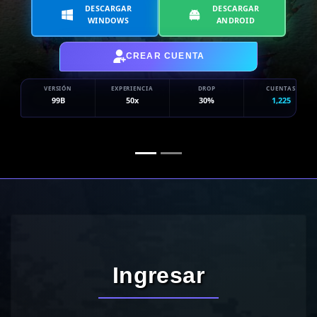
DESCARGAR
DESCARGAR
WINDOWS
ANDROID
CREAR CUENTA
VERSIÓN
EXPERIENCIA
DROP
CUENTAS
99B
50x
30%
1,225
Ingresar