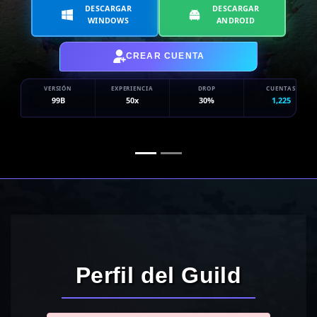
DESCARGAR
DESCARGAR
WINDOWS
ANDROID
CREAR CUENTA
VERSIÓN
EXPERIENCIA
DROP
CUENTAS
99B
50x
30%
1,225
Perfil del Guild